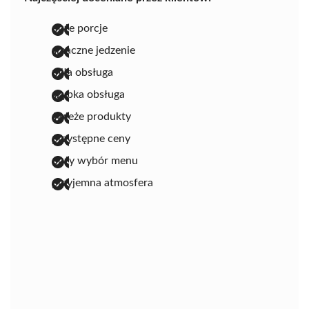
duże porcje
smaczne jedzenie
miła obsługa
szybka obsługa
świeże produkty
przystępne ceny
duży wybór menu
przyjemna atmosfera