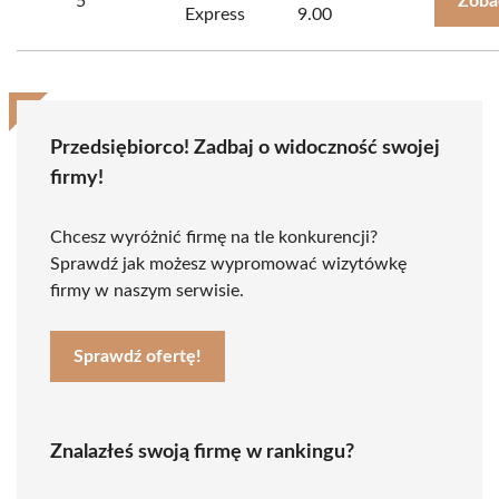
5
Zoba
Express
9.00
Przedsiębiorco! Zadbaj o widoczność swojej
firmy!
Chcesz wyróżnić firmę na tle konkurencji?
Sprawdź jak możesz wypromować wizytówkę
firmy w naszym serwisie.
Sprawdź ofertę!
Znalazłeś swoją firmę w rankingu?