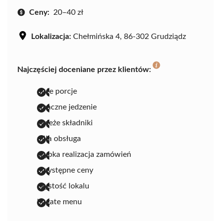
Ceny:
20–40 zł
Lokalizacja:
Chełmińska 4, 86-302 Grudziądz
Najczęściej doceniane przez klientów:
duże porcje
smaczne jedzenie
świeże składniki
miła obsługa
szybka realizacja zamówień
przystępne ceny
czystość lokalu
bogate menu