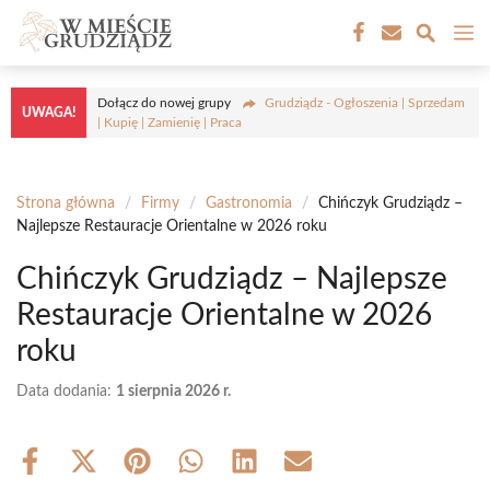
Przejdź
M
do
treści
Dołącz do nowej grupy
Grudziądz - Ogłoszenia | Sprzedam
UWAGA!
| Kupię | Zamienię | Praca
Strona główna
/
Firmy
/
Gastronomia
/
Chińczyk Grudziądz –
Najlepsze Restauracje Orientalne w 2026 roku
Chińczyk Grudziądz – Najlepsze
Restauracje Orientalne w 2026
roku
Data dodania:
1 sierpnia 2026 r.
Share
Share
Share
Share
Share
Share
on
on
on
on
on
on