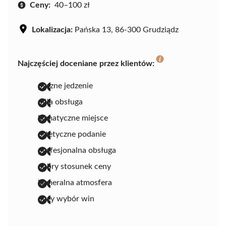
Ceny:
40–100 zł
Lokalizacja:
Pańska 13, 86-300 Grudziądz
Najczęściej doceniane przez klientów:
pyszne jedzenie
miła obsługa
klimatyczne miejsce
estetyczne podanie
profesjonalna obsługa
dobry stosunek ceny
kameralna atmosfera
duży wybór win