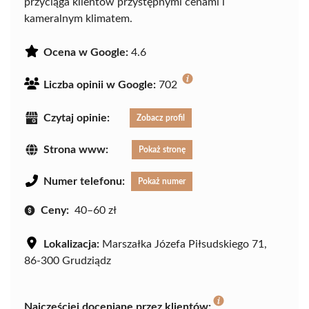
przyciąga klientów przystępnymi cenami i
kameralnym klimatem.
Ocena w Google:
4.6
Liczba opinii w Google:
702
Czytaj opinie:
Zobacz profil
Strona www:
Pokaż stronę
Numer telefonu:
Pokaż numer
Ceny:
40–60 zł
Lokalizacja:
Marszałka Józefa Piłsudskiego 71,
86-300 Grudziądz
Najczęściej doceniane przez klientów: