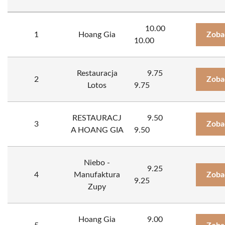
10.00
1
Hoang Gia
Zoba
10.00
Restauracja
9.75
2
Zoba
Lotos
9.75
RESTAURACJ
9.50
3
Zoba
A HOANG GIA
9.50
Niebo -
9.25
4
Manufaktura
Zoba
9.25
Zupy
Hoang Gia
9.00