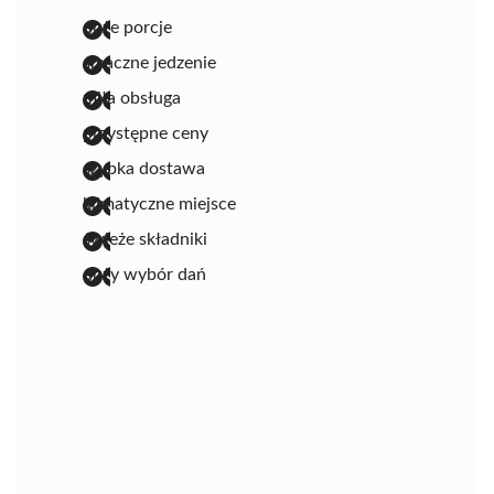
duże porcje
smaczne jedzenie
miła obsługa
przystępne ceny
szybka dostawa
klimatyczne miejsce
świeże składniki
duży wybór dań