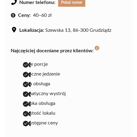
Numer telefonu:
Pokaż numer
Ceny:
40–60 zł
Lokalizacja:
Szewska 13, 86-300 Grudziądz
Najczęściej doceniane przez klientów:
duże porcje
smaczne jedzenie
miła obsługa
klimatyczny wystrój
szybka obsługa
czystość lokalu
przystępne ceny