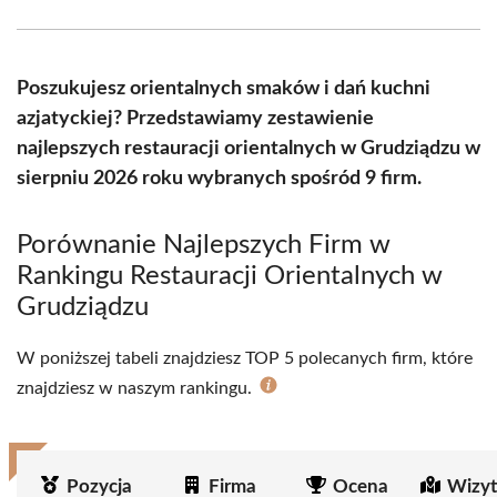
Facebook
X
Pinterest
WhatsApp
LinkedIn
Email
(Twitter)
Poszukujesz orientalnych smaków i dań kuchni
azjatyckiej? Przedstawiamy zestawienie
najlepszych restauracji orientalnych w Grudziądzu w
sierpniu 2026 roku wybranych spośród 9 firm.
Porównanie Najlepszych Firm w
Rankingu Restauracji Orientalnych w
Grudziądzu
W poniższej tabeli znajdziesz TOP 5 polecanych firm, które
znajdziesz w naszym rankingu.
Pozycja
Firma
Ocena
Wizyt