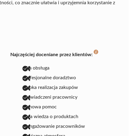
ści, co znacznie ułatwia i uprzyjemnia korzystanie z
Najczęściej doceniane przez klientów:
miła obsługa
profesjonalne doradztwo
szybka realizacja zakupów
doświadczeni pracownicy
fachowa pomoc
duża wiedza o produktach
zaangażowanie pracowników
przyjazna atmosfera