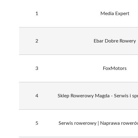
1
Media Expert
2
Ebar Dobre Rowery
3
FoxMotors
4
Sklep Rowerowy Magda - Serwis i s
5
Serwis rowerowy | Naprawa rowerów