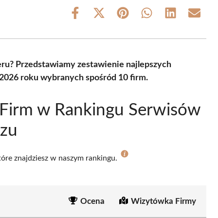
Share
Share
Share
Share
Share
Share
on
on
on
on
on
on
Facebook
X
Pinterest
WhatsApp
LinkedIn
Email
(Twitter)
eru? Przedstawiamy zestawienie najlepszych
2026 roku wybranych spośród 10 firm.
 Firm w Rankingu Serwisów
zu
które znajdziesz w naszym rankingu.
Ocena
Wizytówka Firmy