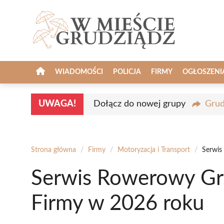
Przejdź
do
treści
WIADOMOŚCI
POLICJA
FIRMY
OGŁOSZENI
UWAGA!
Dołącz do nowej grupy
Grud
Strona główna
/
Firmy
/
Motoryzacja i Transport
/
Serwis
Serwis Rowerowy Gru
Firmy w 2026 roku