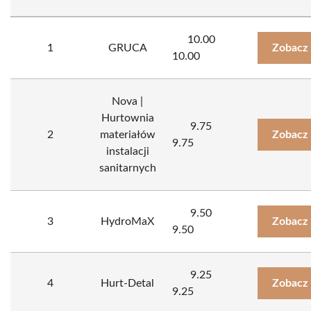
10.00
1
GRUCA
Zobacz 
10.00
Nova |
Hurtownia
9.75
2
materiałów
Zobacz 
9.75
instalacji
sanitarnych
9.50
3
HydroMaX
Zobacz 
9.50
9.25
4
Hurt-Detal
Zobacz 
9.25