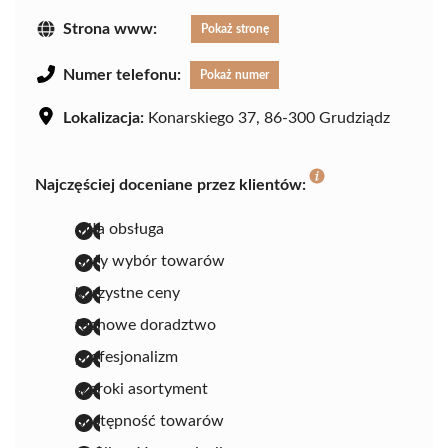
Strona www:
Pokaż stronę
Numer telefonu:
Pokaż numer
Lokalizacja:
Konarskiego 37, 86-300 Grudziądz
Najczęściej doceniane przez klientów:
miła obsługa
duży wybór towarów
korzystne ceny
fachowe doradztwo
profesjonalizm
szeroki asortyment
dostępność towarów