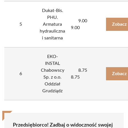
Dukat-Bis.
PHU.
9.00
5
Armatura
Zobacz 
9.00
hydrauliczna
i sanitarna
EKO-
INSTAL
Chabowscy
8.75
6
Zobacz 
Sp. z o.o.
8.75
Oddział
Grudziądz
Przedsiębiorco! Zadbaj o widoczność swojej