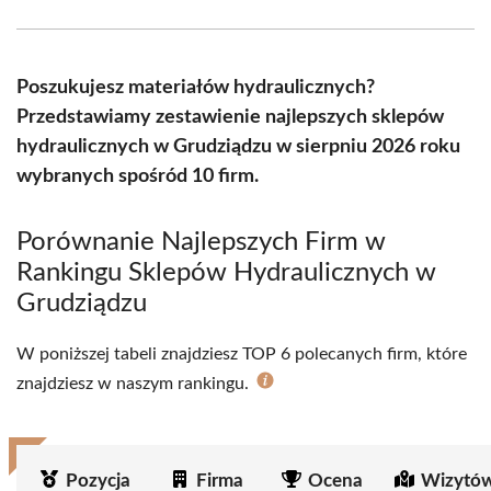
Facebook
X
Pinterest
WhatsApp
LinkedIn
Email
(Twitter)
Poszukujesz materiałów hydraulicznych?
Przedstawiamy zestawienie najlepszych sklepów
hydraulicznych w Grudziądzu w sierpniu 2026 roku
wybranych spośród 10 firm.
Porównanie Najlepszych Firm w
Rankingu Sklepów Hydraulicznych w
Grudziądzu
W poniższej tabeli znajdziesz TOP 6 polecanych firm, które
znajdziesz w naszym rankingu.
Pozycja
Firma
Ocena
Wizytów