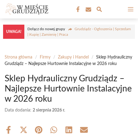
Przejdź
M
do
treści
Dołącz do nowej grupy
Grudziądz - Ogłoszenia | Sprzedam
UWAGA!
| Kupię | Zamienię | Praca
Strona główna
/
Firmy
/
Zakupy i Handel
/
Sklep Hydrauliczny
Grudziądz – Najlepsze Hurtownie Instalacyjne w 2026 roku
Sklep Hydrauliczny Grudziądz –
Najlepsze Hurtownie Instalacyjne
w 2026 roku
Data dodania:
2 sierpnia 2026 r.
Share
Share
Share
Share
Share
Share
on
on
on
on
on
on