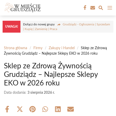
Przejdź
M
do
treści
Dołącz do nowej grupy
Grudziądz - Ogłoszenia | Sprzedam
UWAGA!
| Kupię | Zamienię | Praca
Strona główna
/
Firmy
/
Zakupy i Handel
/
Sklep ze Zdrową
Żywnością Grudziądz – Najlepsze Sklepy EKO w 2026 roku
Sklep ze Zdrową Żywnością
Grudziądz – Najlepsze Sklepy
EKO w 2026 roku
Data dodania:
3 sierpnia 2026 r.
Share
Share
Share
Share
Share
Share
on
on
on
on
on
on