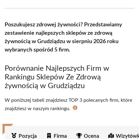
Facebook
X
Pinterest
WhatsApp
LinkedIn
Email
(Twitter)
Poszukujesz zdrowej żywności? Przedstawiamy
zestawienie najlepszych sklepów ze zdrową
żywnością w Grudziądzu w sierpniu 2026 roku
wybranych spośród 5 firm.
Porównanie Najlepszych Firm w
Rankingu Sklepów Ze Zdrową
żywnością w Grudziądzu
W poniższej tabeli znajdziesz TOP 3 polecanych firm, które
znajdziesz w naszym rankingu.
Pozycja
Firma
Ocena
Wizytówk