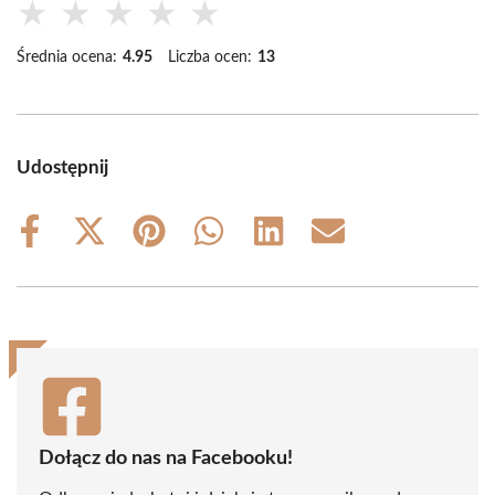
★
★
★
★
★
Średnia ocena:
4.95
Liczba ocen:
13
Udostępnij
Share
Share
Share
Share
Share
Share
on
on
on
on
on
on
Facebook
X
Pinterest
WhatsApp
LinkedIn
Email
(Twitter)
Dołącz do nas na Facebooku!