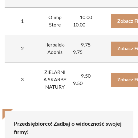
Olimp
10.00
1
Zobacz F
Store
10.00
Herbalek-
9.75
2
Zobacz F
Adonis
9.75
ZIELARNI
9.50
3
A SKARBY
Zobacz F
9.50
NATURY
Przedsiębiorco! Zadbaj o widoczność swojej
firmy!