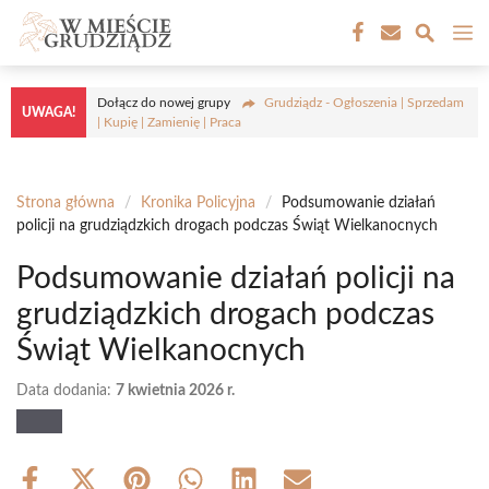
Przejdź
M
do
treści
Dołącz do nowej grupy
Grudziądz - Ogłoszenia | Sprzedam
UWAGA!
| Kupię | Zamienię | Praca
Strona główna
/
Kronika Policyjna
/
Podsumowanie działań
policji na grudziądzkich drogach podczas Świąt Wielkanocnych
Podsumowanie działań policji na
grudziądzkich drogach podczas
Świąt Wielkanocnych
Data dodania:
7 kwietnia 2026 r.
Share
Share
Share
Share
Share
Share