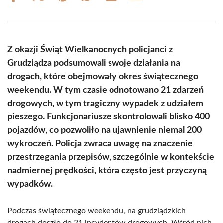
on
on
on
on
on
on
Facebook
X
Pinterest
WhatsApp
LinkedIn
Email
(Twitter)
Z okazji Świąt Wielkanocnych policjanci z
Grudziądza podsumowali swoje działania na
drogach, które obejmowały okres świątecznego
weekendu. W tym czasie odnotowano 21 zdarzeń
drogowych, w tym tragiczny wypadek z udziałem
pieszego. Funkcjonariusze skontrolowali blisko 400
pojazdów, co pozwoliło na ujawnienie niemal 200
wykroczeń. Policja zwraca uwagę na znaczenie
przestrzegania przepisów, szczególnie w kontekście
nadmiernej prędkości, która często jest przyczyną
wypadków.
Podczas świątecznego weekendu, na grudziądzkich
drogach doszło do 21 incydentów drogowych. Wśród nich