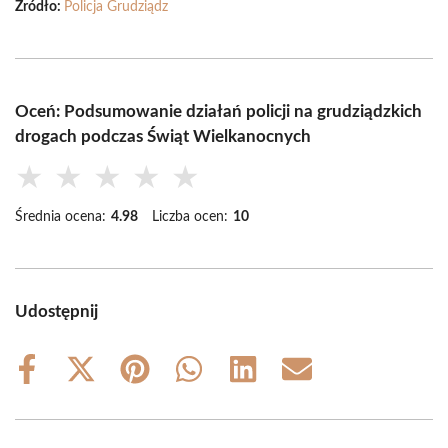
Źródło:
Policja Grudziądz
Oceń: Podsumowanie działań policji na grudziądzkich
drogach podczas Świąt Wielkanocnych
★
★
★
★
★
Średnia ocena:
4.98
Liczba ocen:
10
Udostępnij
Share
Share
Share
Share
Share
Share
on
on
on
on
on
on
Facebook
X
Pinterest
WhatsApp
LinkedIn
Email
(Twitter)