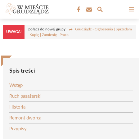
Przejdź
M
do
treści
Dołącz do nowej grupy
Grudziądz - Ogłoszenia | Sprzedam
UWAGA!
| Kupię | Zamienię | Praca
Spis treści
Wstęp
Ruch pasażerski
Historia
Remont dworca
Przypisy