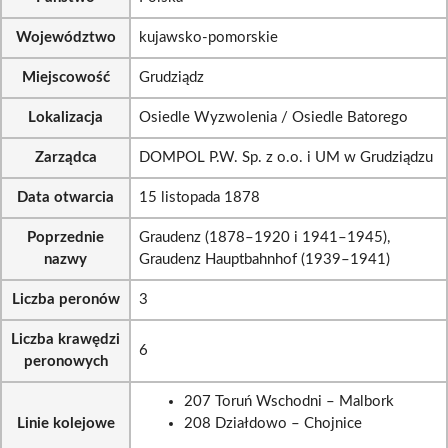
Województwo
kujawsko-pomorskie
Miejscowość
Grudziądz
Lokalizacja
Osiedle Wyzwolenia / Osiedle Batorego
Zarządca
DOMPOL P.W. Sp. z o.o. i UM w Grudziądzu
Data otwarcia
15 listopada 1878
Poprzednie
Graudenz (1878–1920 i 1941–1945),
nazwy
Graudenz Hauptbahnhof (1939–1941)
Liczba peronów
3
Liczba krawędzi
6
peronowych
207 Toruń Wschodni – Malbork
Linie kolejowe
208 Działdowo – Chojnice