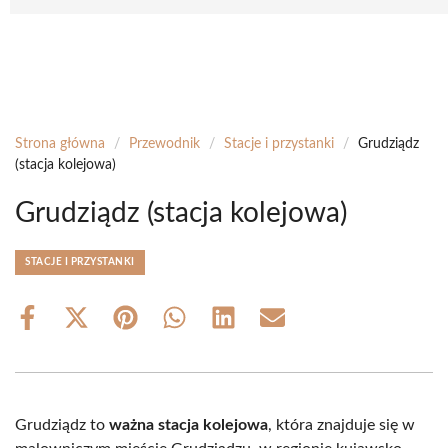
Strona główna
/
Przewodnik
/
Stacje i przystanki
/
Grudziądz
(stacja kolejowa)
Grudziądz (stacja kolejowa)
STACJE I PRZYSTANKI
Share
Share
Share
Share
Share
Share
on
on
on
on
on
on
Facebook
X
Pinterest
WhatsApp
LinkedIn
Email
(Twitter)
Grudziądz to
ważna stacja kolejowa
, która znajduje się w