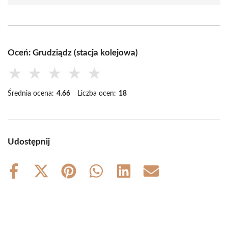
Oceń: Grudziądz (stacja kolejowa)
★
★
★
★
★
Średnia ocena:
4.66
Liczba ocen:
18
Udostępnij
Share
Share
Share
Share
Share
Share
on
on
on
on
on
on
Facebook
X
Pinterest
WhatsApp
LinkedIn
Email
(Twitter)