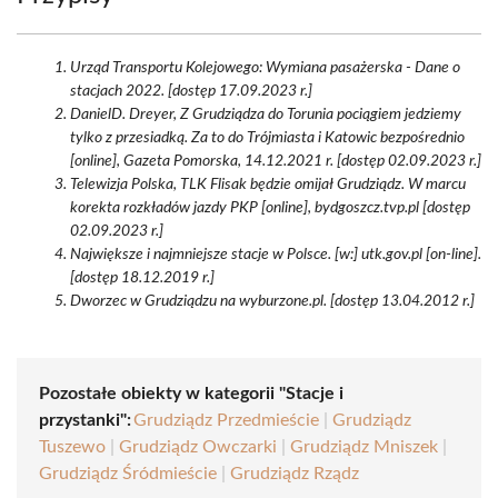
Urząd Transportu Kolejowego: Wymiana pasażerska - Dane o
stacjach 2022. [dostęp 17.09.2023 r.]
DanielD. Dreyer, Z Grudziądza do Torunia pociągiem jedziemy
tylko z przesiadką. Za to do Trójmiasta i Katowic bezpośrednio
[online], Gazeta Pomorska, 14.12.2021 r. [dostęp 02.09.2023 r.]
Telewizja Polska, TLK Flisak będzie omijał Grudziądz. W marcu
korekta rozkładów jazdy PKP [online], bydgoszcz.tvp.pl [dostęp
02.09.2023 r.]
Największe i najmniejsze stacje w Polsce. [w:] utk.gov.pl [on-line].
[dostęp 18.12.2019 r.]
Dworzec w Grudziądzu na wyburzone.pl. [dostęp 13.04.2012 r.]
Pozostałe obiekty w kategorii "Stacje i
przystanki":
Grudziądz Przedmieście
|
Grudziądz
Tuszewo
|
Grudziądz Owczarki
|
Grudziądz Mniszek
|
Grudziądz Śródmieście
|
Grudziądz Rządz