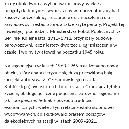
kiedy obok dworca wybudowano nowy, większy,
neogotycki budynek, wyposażony w reprezentacyjny hall
kasowy, poczekalnie, restaurację oraz mieszkania dla
zawiadowcy i restauratora, a także kryte perony. Projekt tej
inwestycji pochodził z Ministerstwa Robót Publicznych w
Berlinie. Kolejne lata, 1911–1912, przyniosły budowę
parowozowni, lecz niestety dworzec uległ zniszczeniu w
czasie II wojny światowej na początku 1945 roku.
Na jego miejscu w latach 1963-1965 zrealizowano nowy
obiekt, który charakteryzuje się dużą przeszkloną halą
(projekt autorstwa Z. Czekanowskiego oraz K.
Kubińskiego). W ostatnich latach stacja Grudziądz tętniła
życiem, obsługując liczne połączenia zarówno regionalne,
jak i pospieszne. Jednak z powodu trudności
ekonomicznych, wiele z tych relacji zostało stopniowo
wycofywanych, co skutkowało brakiem pociągów
dalekobieżnych na stacji w latach 2009–2021.