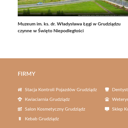
Muzeum im. ks. dr. Władysława Łęgi w Grudziądzu
czynne w Święto Niepodległości
FIRMY
Stacja Kontroli Pojazdów Grudziądz
Dentyst
Kwiaciarnia Grudziądz
Weteryn
Salon Kosmetyczny Grudziądz
Sklep 
Kebab Grudziądz