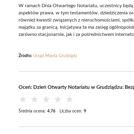
W ramach Dnia Otwartego Notariatu, uczestnicy będą m
aspektów prawa, w tym testamentów, dziedziczenia o
również kwestii związanych z nieruchomościami, spółka
majątku za granicą. Inicjatywa ta ma zasięg ogólnopols
zarówno stacjonarnie, jak i za pośrednictwem interne
Źródło:
Urząd Miasta Grudziądz
Oceń: Dzień Otwarty Notariatu w Grudziądzu: Be
★
★
★
★
★
Średnia ocena:
4.76
Liczba ocen:
9