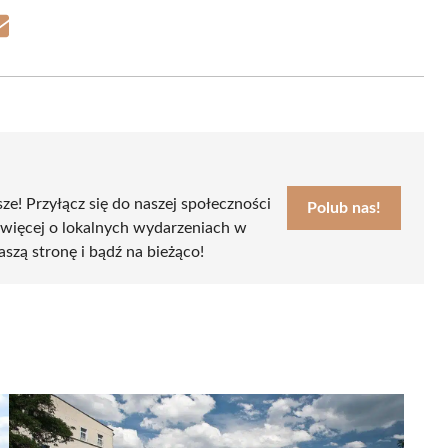
Share
on
Email
sze! Przyłącz się do naszej społeczności
Polub nas!
 więcej o lokalnych wydarzeniach w
aszą stronę i bądź na bieżąco!