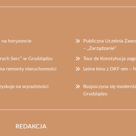
a na horyzoncie
Publiczna Uczelnia Zaw
– „Zarządzanie”
obrych Serc” w Grudziądzu
Tour de Konstytucja zag
 na remonty nieruchomości
Leśne kino z DKF-em – 
yskuje na wyrazistości
Rozpoczyna się moderniz
Grudziądzu
REDAKCJA