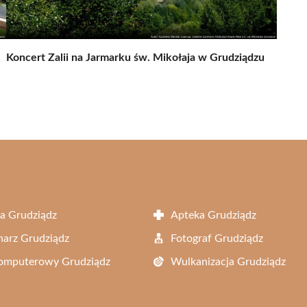
Koncert Zalii na Jarmarku św. Mikołaja w Grudziądzu
a Grudziądz
Apteka Grudziądz
arz Grudziądz
Fotograf Grudziądz
Komputerowy Grudziądz
Wulkanizacja Grudziądz