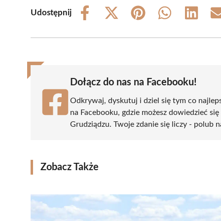
Udostępnij
Share
Share
Share
Share
Share
on
on
on
on
on
Facebook
X
Pinterest
WhatsApp
LinkedIn
(Twitter)
Dołącz do nas na Facebooku!
Odkrywaj, dyskutuj i dziel się tym co najlep
na Facebooku, gdzie możesz dowiedzieć się
Grudziądzu. Twoje zdanie się liczy - polub n
Zobacz Także