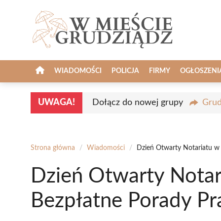
Przejdź
do
treści
WIADOMOŚCI
POLICJA
FIRMY
OGŁOSZENI
UWAGA!
Dołącz do nowej grupy
Grud
Strona główna
/
Wiadomości
/
Dzień Otwarty Notariatu w
Dzień Otwarty Notar
Bezpłatne Porady P