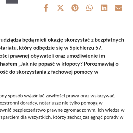
Share
Share
Share
Share
Share
Share
on
on
on
on
on
on
Facebook
X
Pinterest
WhatsApp
LinkedIn
Email
(Twitter)
rudziądza będą mieli okazję skorzystać z bezpłatnych
riatu, który odbędzie się w Spichlerzu 57.
ści prawnej obywateli oraz umożliwienie im
 hasłem „Jak nie popaść w kłopoty? Porozmawiaj o
ność do skorzystania z fachowej pomocy w
ępny sposób wyjaśniać zawiłości prawa oraz wskazywać,
ezstronni doradcy, notariusze nie tylko pomogą w
zapewnić bezpieczeństwo prawne zgromadzonym. Ich wiedza w
sparciem dla wszystkich, którzy zechcą zasięgnąć porady w