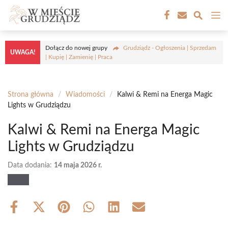
Przejdź
M
do
treści
Dołącz do nowej grupy
Grudziądz - Ogłoszenia | Sprzedam
UWAGA!
| Kupię | Zamienię | Praca
Strona główna
/
Wiadomości
/
Kalwi & Remi na Energa Magic
Lights w Grudziądzu
Kalwi & Remi na Energa Magic
Lights w Grudziądzu
Data dodania:
14 maja 2026 r.
Share
Share
Share
Share
Share
Share
on
on
on
on
on
on
Facebook
X
Pinterest
WhatsApp
LinkedIn
Email