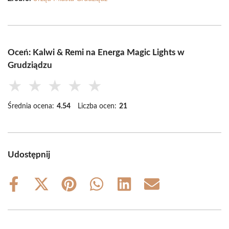
Oceń: Kalwi & Remi na Energa Magic Lights w
Grudziądzu
★
★
★
★
★
Średnia ocena:
4.54
Liczba ocen:
21
Udostępnij
Share
Share
Share
Share
Share
Share
on
on
on
on
on
on
Facebook
X
Pinterest
WhatsApp
LinkedIn
Email
(Twitter)