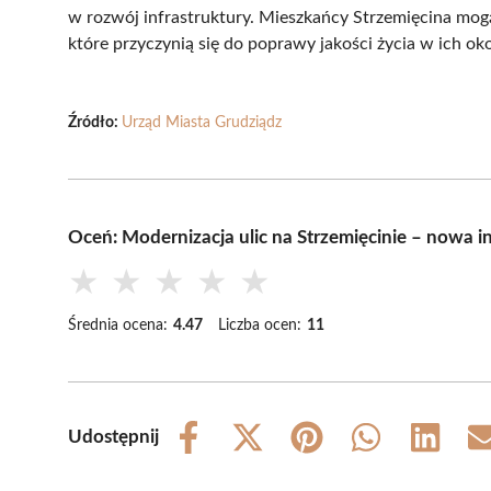
w rozwój infrastruktury. Mieszkańcy Strzemięcina mog
które przyczynią się do poprawy jakości życia w ich oko
Źródło:
Urząd Miasta Grudziądz
Oceń: Modernizacja ulic na Strzemięcinie – nowa i
★
★
★
★
★
Średnia ocena:
4.47
Liczba ocen:
11
Udostępnij
Share
Share
Share
Share
Share
on
on
on
on
on
Facebook
X
Pinterest
WhatsApp
LinkedIn