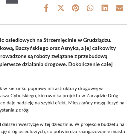
Share
Share
Share
Share
Share
Share
on
on
on
on
on
on
Facebook
X
Pinterest
WhatsApp
LinkedIn
Email
(Twitter)
lic osiedlowych na Strzemięcinie w Grudziądzu.
zkową, Baczyńskiego oraz Asnyka, a jej całkowity
e prowadzone są roboty związane z przebudową
 pierwsze działania drogowe. Dokończenie całej
rok w kierunku poprawy infrastruktury drogowej w
asza Cybulskiego, kierownika projektu w Zarządzie Dróg
o daje nadzieję na szybki efekt. Mieszkańcy mogą liczyć na
stania z dróg.
dalsze inwestycje w tej dziedzinie. W projekcie budżetu na
cję dróg osiedlowych, co potwierdza zaangażowanie miasta