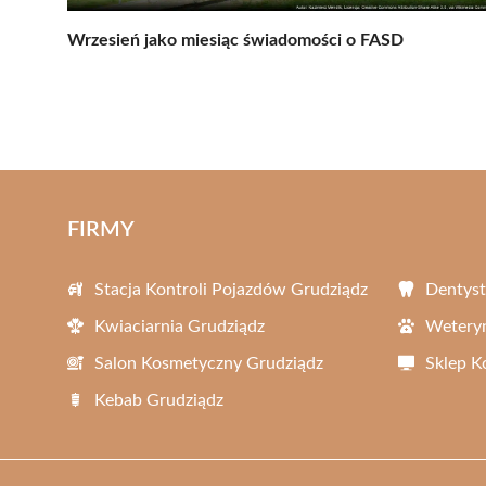
Wrzesień jako miesiąc świadomości o FASD
FIRMY
Stacja Kontroli Pojazdów Grudziądz
Dentyst
Kwiaciarnia Grudziądz
Weteryn
Salon Kosmetyczny Grudziądz
Sklep 
Kebab Grudziądz