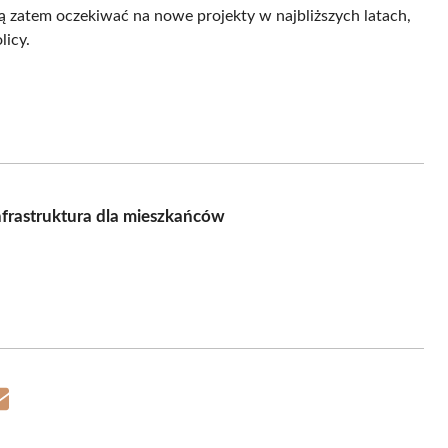
ą zatem oczekiwać na nowe projekty w najbliższych latach,
licy.
nfrastruktura dla mieszkańców
Share
on
Email