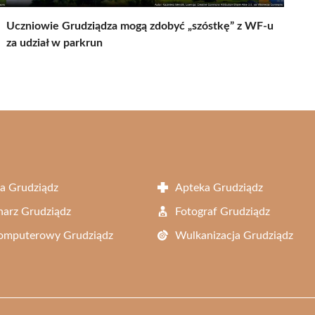
Uczniowie Grudziądza mogą zdobyć „szóstkę” z WF-u
za udział w parkrun
a Grudziądz
Apteka Grudziądz
arz Grudziądz
Fotograf Grudziądz
Komputerowy Grudziądz
Wulkanizacja Grudziądz