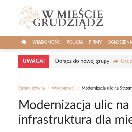
Przejdź
do
treści
WIADOMOŚCI
POLICJA
FIRMY
OGŁOSZENI
UWAGA!
Dołącz do nowej grupy
Grud
Strona główna
/
Wiadomości
/
Modernizacja ulic na Strze
Modernizacja ulic na
infrastruktura dla m