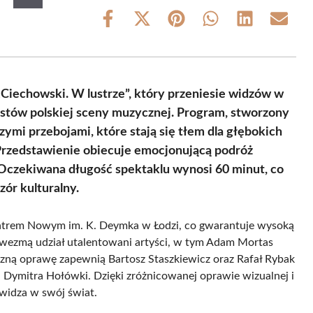
Share
Share
Share
Share
Share
Share
on
on
on
on
on
on
Facebook
X
Pinterest
WhatsApp
LinkedIn
Email
(Twitter)
Ciechowski. W lustrze”, który przeniesie widzów w
ystów polskiej sceny muzycznej. Program, stworzony
ymi przebojami, które stają się tłem dla głębokich
. Przedstawienie obiecuje emocjonującą podróż
. Oczekiwana długość spektaklu wynosi 60 minut, co
zór kulturalny.
Teatrem Nowym im. K. Deymka w Łodzi, co gwarantuje wysoką
u wezmą udział utalentowani artyści, w tym Adam Mortas
zną oprawę zapewnią Bartosz Staszkiewicz oraz Rafał Rybak
i Dymitra Hołówki. Dzięki zróżnicowanej oprawie wizualnej i
 widza w swój świat.