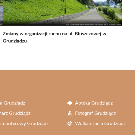
Zmiany w organizacji ruchu na ul. Bluszczowej w
Grudziądzu
a Grudziądz
Apteka Grudziądz
arz Grudziądz
Fotograf Grudziądz
Komputerowy Grudziądz
Wulkanizacja Grudziądz