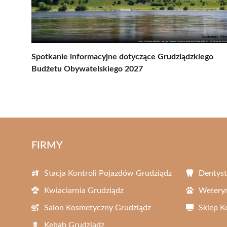
Spotkanie informacyjne dotyczące Grudziądzkiego
Budżetu Obywatelskiego 2027
FIRMY
Stacja Kontroli Pojazdów Grudziądz
Dentyst
Kwiaciarnia Grudziądz
Weteryn
Salon Kosmetyczny Grudziądz
Sklep 
Kebab Grudziądz