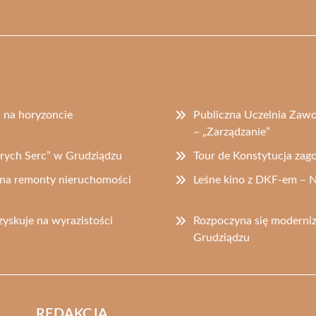
a na horyzoncie
Publiczna Uczelnia Zaw
– „Zarządzanie”
obrych Serc” w Grudziądzu
Tour de Konstytucja zag
 na remonty nieruchomości
Leśne kino z DKF-em – 
yskuje na wyrazistości
Rozpoczyna się moderniz
Grudziądzu
REDAKCJA