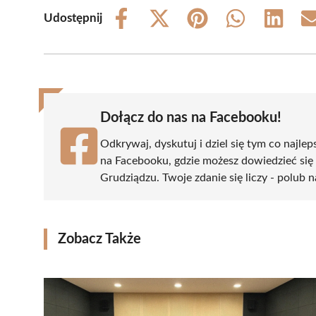
Udostępnij
Share
Share
Share
Share
Share
on
on
on
on
on
Facebook
X
Pinterest
WhatsApp
LinkedIn
(Twitter)
Dołącz do nas na Facebooku!
Odkrywaj, dyskutuj i dziel się tym co najlep
na Facebooku, gdzie możesz dowiedzieć się
Grudziądzu. Twoje zdanie się liczy - polub n
Zobacz Także