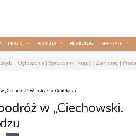
A
PRACA
POGODA
NEKROLOGI
LIFESTYLE
ziądz - Ogłoszenia | Sprzedam | Kupię | Zamienię | Prac
 w „Ciechowski. W lustrze” w Grudziądzu
podróż w „Ciechowski.
ądzu