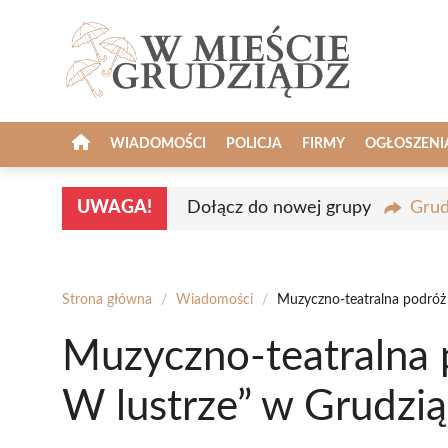
Przejdź
do
treści
WIADOMOŚCI
POLICJA
FIRMY
OGŁOSZENI
UWAGA!
Dołącz do nowej grupy
Grud
Strona główna
/
Wiadomości
/
Muzyczno-teatralna podróż
Muzyczno-teatralna 
W lustrze” w Grudzi