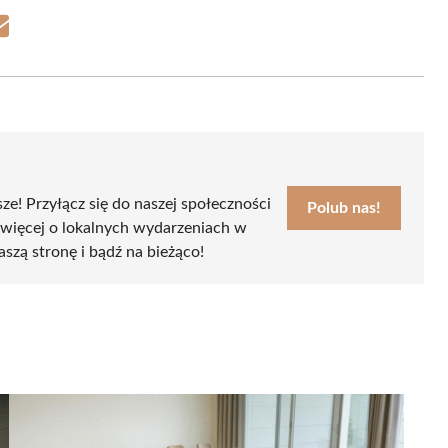
Share
on
Email
sze! Przyłącz się do naszej społeczności
Polub nas!
 więcej o lokalnych wydarzeniach w
aszą stronę i bądź na bieżąco!