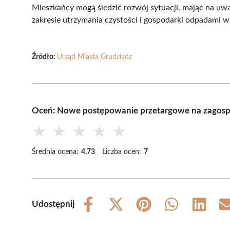
Mieszkańcy mogą śledzić rozwój sytuacji, mając na uw
zakresie utrzymania czystości i gospodarki odpadami w
Źródło:
Urząd Miasta Grudziądz
Oceń: Nowe postępowanie przetargowe na zagos
★
★
★
★
★
Średnia ocena:
4.73
Liczba ocen:
7
Udostępnij
Share
Share
Share
Share
Share
on
on
on
on
on
Facebook
X
Pinterest
WhatsApp
LinkedIn