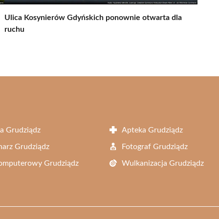
Ulica Kosynierów Gdyńskich ponownie otwarta dla
ruchu
a Grudziądz
Apteka Grudziądz
arz Grudziądz
Fotograf Grudziądz
Komputerowy Grudziądz
Wulkanizacja Grudziądz