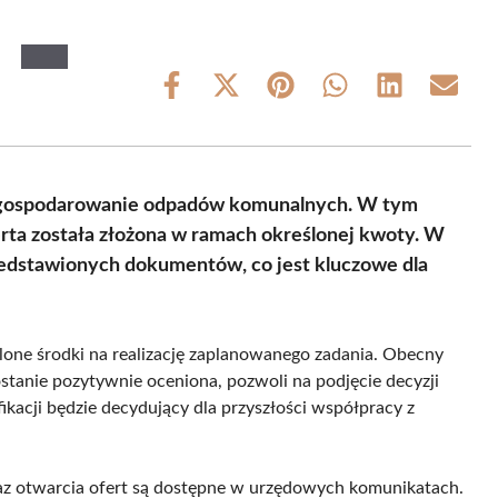
Share
Share
Share
Share
Share
Share
on
on
on
on
on
on
Facebook
X
Pinterest
WhatsApp
LinkedIn
Email
(Twitter)
zagospodarowanie odpadów komunalnych. W tym
ferta została złożona w ramach określonej kwoty. W
zedstawionych dokumentów, co jest kluczowe dla
lone środki na realizację zaplanowanego zadania. Obecny
 zostanie pozytywnie oceniona, pozwoli na podjęcie decyzji
kacji będzie decydujący dla przyszłości współpracy z
az otwarcia ofert są dostępne w urzędowych komunikatach.