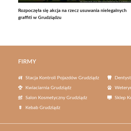
Rozpoczęła się akcja na rzecz usuwania nielegalnych
graffiti w Grudziądzu
FIRMY
Stacja Kontroli Pojazdów Grudziądz
Dentyst
Kwiaciarnia Grudziądz
Weteryn
Salon Kosmetyczny Grudziądz
Sklep 
Kebab Grudziądz