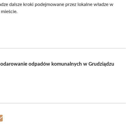
adze dalsze kroki podejmowane przez lokalne władze w
 mieście.
podarowanie odpadów komunalnych w Grudziądzu
Share
on
Email