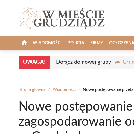
Przejdź
do
treści
WIADOMOŚCI
POLICJA
FIRMY
OGŁOSZENI
UWAGA!
Dołącz do nowej grupy
Grud
Strona główna
/
Wiadomości
/
Nowe postępowanie przeta
Nowe postępowanie 
zagospodarowanie 