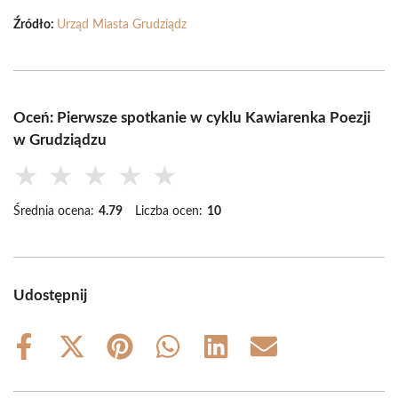
Źródło:
Urząd Miasta Grudziądz
Oceń: Pierwsze spotkanie w cyklu Kawiarenka Poezji
w Grudziądzu
★
★
★
★
★
Średnia ocena:
4.79
Liczba ocen:
10
Udostępnij
Share
Share
Share
Share
Share
Share
on
on
on
on
on
on
Facebook
X
Pinterest
WhatsApp
LinkedIn
Email
(Twitter)