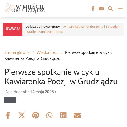
Przejdź
M
do
treści
Dołącz do nowej grupy
Grudziądz - Ogłoszenia | Sprzedam
UWAGA!
| Kupię | Zamienię | Praca
Strona główna
/
Wiadomości
/
Pierwsze spotkanie w cyklu
Kawiarenka Poezji w Grudziądzu
Pierwsze spotkanie w cyklu
Kawiarenka Poezji w Grudziądzu
Data dodania:
14 maja 2025 r.
Share
Share
Share
Share
Share
Share
on
on
on
on
on
on
Facebook
X
Pinterest
WhatsApp
LinkedIn
Email