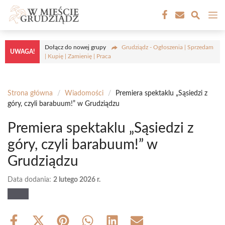
Przejdź
M
do
treści
Dołącz do nowej grupy
Grudziądz - Ogłoszenia | Sprzedam
UWAGA!
| Kupię | Zamienię | Praca
Strona główna
/
Wiadomości
/
Premiera spektaklu „Sąsiedzi z
góry, czyli barabuum!” w Grudziądzu
Premiera spektaklu „Sąsiedzi z
góry, czyli barabuum!” w
Grudziądzu
Data dodania:
2 lutego 2026 r.
Share
Share
Share
Share
Share
Share