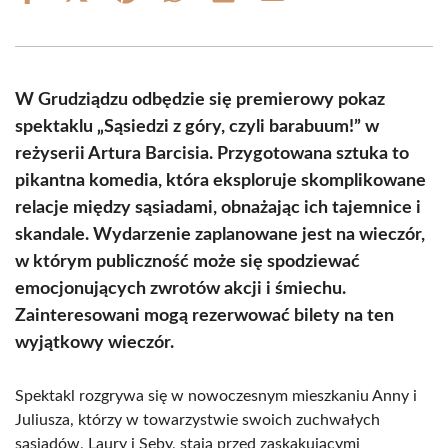
on
on
on
on
on
on
Facebook
X
Pinterest
WhatsApp
LinkedIn
Email
(Twitter)
W Grudziądzu odbędzie się premierowy pokaz
spektaklu „Sąsiedzi z góry, czyli barabuum!” w
reżyserii Artura Barcisia. Przygotowana sztuka to
pikantna komedia, która eksploruje skomplikowane
relacje między sąsiadami, obnażając ich tajemnice i
skandale. Wydarzenie zaplanowane jest na wieczór,
w którym publiczność może się spodziewać
emocjonujących zwrotów akcji i śmiechu.
Zainteresowani mogą rezerwować bilety na ten
wyjątkowy wieczór.
Spektakl rozgrywa się w nowoczesnym mieszkaniu Anny i
Juliusza, którzy w towarzystwie swoich zuchwałych
sąsiadów, Laury i Seby, stają przed zaskakującymi