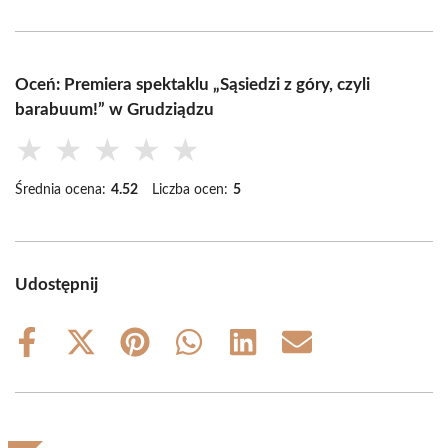
Oceń: Premiera spektaklu „Sąsiedzi z góry, czyli
barabuum!” w Grudziądzu
★
★
★
★
★
Średnia ocena:
4.52
Liczba ocen:
5
Udostępnij
Share
Share
Share
Share
Share
Share
on
on
on
on
on
on
Facebook
X
Pinterest
WhatsApp
LinkedIn
Email
(Twitter)