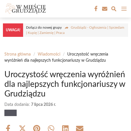
Przejdź
M
do
treści
Dołącz do nowej grupy
Grudziądz - Ogłoszenia | Sprzedam
UWAGA!
| Kupię | Zamienię | Praca
Strona główna
/
Wiadomości
/
Uroczystość wręczenia
wyróżnień dla najlepszych funkcjonariuszy w Grudziądzu
Uroczystość wręczenia wyróżnień
dla najlepszych funkcjonariuszy w
Grudziądzu
Data dodania:
7 lipca 2026 r.
Share
Share
Share
Share
Share
Share