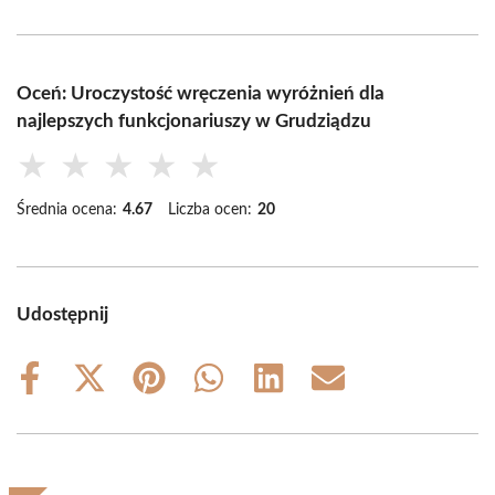
Oceń: Uroczystość wręczenia wyróżnień dla
najlepszych funkcjonariuszy w Grudziądzu
★
★
★
★
★
Średnia ocena:
4.67
Liczba ocen:
20
Udostępnij
Share
Share
Share
Share
Share
Share
on
on
on
on
on
on
Facebook
X
Pinterest
WhatsApp
LinkedIn
Email
(Twitter)