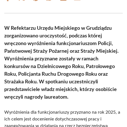
on
on
on
on
on
on
Facebook
X
Pinterest
WhatsApp
LinkedIn
Email
(Twitter)
W Refektarzu Urzędu Miejskiego w Grudziądzu
zorganizowano uroczystość, podczas której
wręczono wyróżnienia funkcjonariuszom Policji,
Państwowej Straży Pożarnej oraz Straży Miejskiej.
Wyróżnienia przyznane zostały w ramach
konkursów na Dzielnicowego Roku, Patrolowego
Roku, Policjanta Ruchu Drogowego Roku oraz
Strażaka Roku. W spotkaniu uczestniczyli
przedstawiciele władz miejskich, którzy osobiście
wręczyli nagrody laureatom.
Wyróżnienia dla funkcjonariuszy przyznano na rok 2025, a
ich celem jest docenienie dotychczasowej pracy i
zaangażowania w działania na rzecz bezpieczeństwa