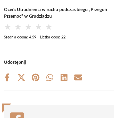
Oceń: Utrudnienia w ruchu podczas biegu „Przegoń
Przemoc” w Grudziądzu
★
★
★
★
★
Średnia ocena:
4.59
Liczba ocen:
22
Udostępnij
Share
Share
Share
Share
Share
Share
on
on
on
on
on
on
Facebook
X
Pinterest
WhatsApp
LinkedIn
Email
(Twitter)