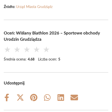
Źródło:
Urząd Miasta Grudziądz
Oceń: Wiślany Biathlon 2026 – Sportowe obchody
Urodzin Grudziądza
★
★
★
★
★
Średnia ocena:
4.68
Liczba ocen:
5
Udostępnij
Share
Share
Share
Share
Share
Share
on
on
on
on
on
on
Facebook
X
Pinterest
WhatsApp
LinkedIn
Email
(Twitter)