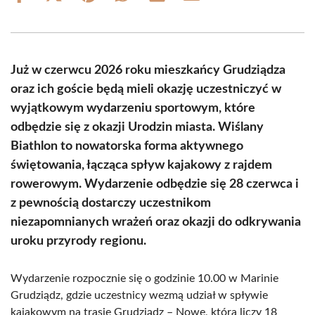
on
on
on
on
on
on
Facebook
X
Pinterest
WhatsApp
LinkedIn
Email
(Twitter)
Już w czerwcu 2026 roku mieszkańcy Grudziądza
oraz ich goście będą mieli okazję uczestniczyć w
wyjątkowym wydarzeniu sportowym, które
odbędzie się z okazji Urodzin miasta. Wiślany
Biathlon to nowatorska forma aktywnego
świętowania, łącząca spływ kajakowy z rajdem
rowerowym. Wydarzenie odbędzie się 28 czerwca i
z pewnością dostarczy uczestnikom
niezapomnianych wrażeń oraz okazji do odkrywania
uroku przyrody regionu.
Wydarzenie rozpocznie się o godzinie 10.00 w Marinie
Grudziądz, gdzie uczestnicy wezmą udział w spływie
kajakowym na trasie Grudziądz – Nowe, która liczy 18