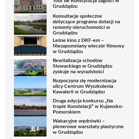
Tour de Konstytucja zagości w
Grudziądzu
Konsultacje społeczne
dotyczące programu dotacji na
remonty nieruchomości w
Grudziądzu
Leśne kino z DKF-em –
Niezapomniany wieczór filmowy
w Grudziądzu
Rewitalizacja schodów
Słowackiego w Grudziądzu
zyskuje na wyrazistości
Rozpoczyna się modernizacja
ulicy Centrum Wyszkolenia
Kawalerii w Grudziądzu
Druga edycja konkursu „Na
tropie Konstelacji” w Kujawsko-
Pomorskiem
Wakacyjne wędrówki –
plenerowe warsztaty plastyczne
w Grudziądzu