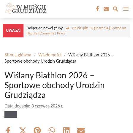
Przejdź
M
do
treści
Dołącz do nowej grupy
Grudziądz - Ogłoszenia | Sprzedam
UWAGA!
| Kupię | Zamienię | Praca
Strona główna
/
Wiadomości
/
Wiślany Biathlon 2026 –
Sportowe obchody Urodzin Grudziądza
Wiślany Biathlon 2026 –
Sportowe obchody Urodzin
Grudziądza
Data dodania:
8 czerwca 2026 r.
Share
Share
Share
Share
Share
Share