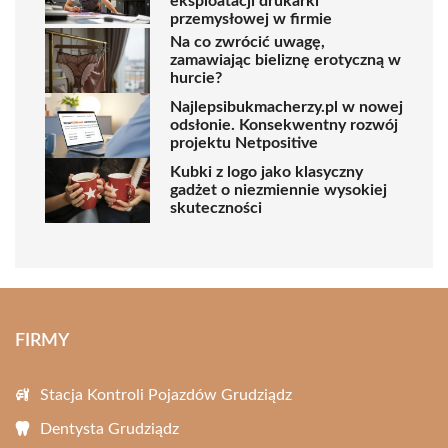
eksploatacji drukarki
przemysłowej w firmie
Na co zwrócić uwagę,
zamawiając bieliznę erotyczną w
hurcie?
Najlepsibukmacherzy.pl w nowej
odsłonie. Konsekwentny rozwój
projektu Netpositive
Kubki z logo jako klasyczny
gadżet o niezmiennie wysokiej
skuteczności
FIRMY
Stacja Kontroli Pojazdów Grudziądz
Dentysta Grudziądz