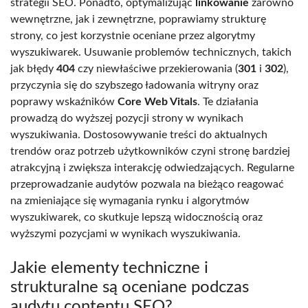
strategii SEO. Ponadto, optymalizując
linkowanie
zarówno
wewnętrzne, jak i zewnętrzne, poprawiamy strukturę
strony, co jest korzystnie oceniane przez algorytmy
wyszukiwarek. Usuwanie problemów technicznych, takich
jak błędy
404
czy niewłaściwe przekierowania (
301
i
302
),
przyczynia się do szybszego ładowania witryny oraz
poprawy wskaźników
Core Web Vitals
. Te działania
prowadzą do wyższej pozycji strony w wynikach
wyszukiwania. Dostosowywanie treści do aktualnych
trendów oraz potrzeb użytkowników czyni stronę bardziej
atrakcyjną i zwiększa interakcję odwiedzających. Regularne
przeprowadzanie audytów pozwala na bieżąco reagować
na zmieniające się wymagania rynku i algorytmów
wyszukiwarek, co skutkuje lepszą widocznością oraz
wyższymi pozycjami w wynikach wyszukiwania.
Jakie elementy techniczne i
strukturalne są oceniane podczas
audytu contentu SEO?