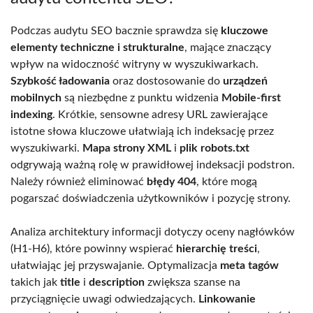
Podczas audytu SEO bacznie sprawdza się
kluczowe
elementy techniczne i strukturalne
, mające znaczący
wpływ na widoczność witryny w wyszukiwarkach.
Szybkość ładowania
oraz dostosowanie do
urządzeń
mobilnych
są niezbędne z punktu widzenia
Mobile-first
indexing
. Krótkie, sensowne adresy URL zawierające
istotne słowa kluczowe ułatwiają ich indeksację przez
wyszukiwarki.
Mapa strony XML
i
plik robots.txt
odgrywają ważną rolę w prawidłowej indeksacji podstron.
Należy również eliminować
błędy 404
, które mogą
pogarszać doświadczenia użytkowników i pozycję strony.
Analiza architektury informacji dotyczy oceny nagłówków
(H1-H6), które powinny wspierać
hierarchię treści
,
ułatwiając jej przyswajanie. Optymalizacja
meta tagów
takich jak
title
i
description
zwiększa szanse na
przyciągnięcie uwagi odwiedzających.
Linkowanie