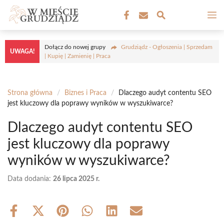
Przejdź
M
do
treści
Dołącz do nowej grupy
Grudziądz - Ogłoszenia | Sprzedam
UWAGA!
| Kupię | Zamienię | Praca
Strona główna
/
Biznes i Praca
/
Dlaczego audyt contentu SEO
jest kluczowy dla poprawy wyników w wyszukiwarce?
Dlaczego audyt contentu SEO
jest kluczowy dla poprawy
wyników w wyszukiwarce?
Data dodania:
26 lipca 2025 r.
Share
Share
Share
Share
Share
Share
on
on
on
on
on
on