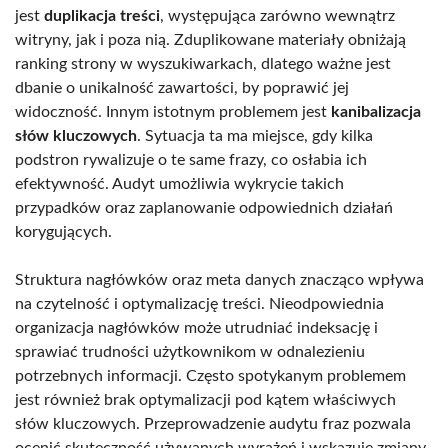
jest
duplikacja treści
, występująca zarówno wewnątrz
witryny, jak i poza nią. Zduplikowane materiały obniżają
ranking strony w wyszukiwarkach, dlatego ważne jest
dbanie o unikalność zawartości, by poprawić jej
widoczność. Innym istotnym problemem jest
kanibalizacja
słów kluczowych
. Sytuacja ta ma miejsce, gdy kilka
podstron rywalizuje o te same frazy, co osłabia ich
efektywność. Audyt umożliwia wykrycie takich
przypadków oraz zaplanowanie odpowiednich działań
korygujących.
Struktura nagłówków oraz meta danych znacząco wpływa
na czytelność i optymalizację treści. Nieodpowiednia
organizacja nagłówków może utrudniać indeksację i
sprawiać trudności użytkownikom w odnalezieniu
potrzebnych informacji. Często spotykanym problemem
jest również brak optymalizacji pod kątem właściwych
słów kluczowych. Przeprowadzenie audytu fraz pozwala
ocenić skuteczność używanych wyrażeń i wskazuje zmiany