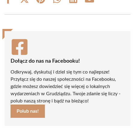
Share
Share
Share
Share
Share
Share
on
on
on
on
on
on
Facebook
X
Pinterest
WhatsApp
LinkedIn
Email
(Twitter)
Dołącz do nas na Facebooku!
Odkrywaj, dyskutuj i dziel się tym co najlepsze!
Przyłącz się do naszej społeczności na Facebooku,
gdzie możesz dowiedzieć się więcej o lokalnych
wydarzeniach w Grudziądzu. Twoje zdanie się liczy -
polub naszą stronę i bądź na bieżąco!
Polub nas!