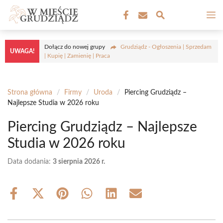
Przejdź
M
do
treści
Dołącz do nowej grupy
Grudziądz - Ogłoszenia | Sprzedam
UWAGA!
| Kupię | Zamienię | Praca
Strona główna
/
Firmy
/
Uroda
/
Piercing Grudziądz –
Najlepsze Studia w 2026 roku
Piercing Grudziądz – Najlepsze
Studia w 2026 roku
Data dodania:
3 sierpnia 2026 r.
Share
Share
Share
Share
Share
Share
on
on
on
on
on
on
Facebook
X
Pinterest
WhatsApp
LinkedIn
Email
(Twitter)