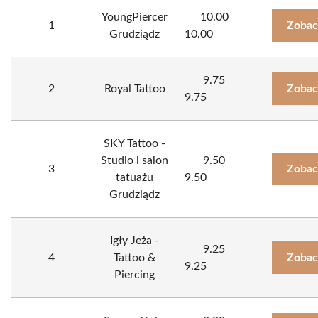
YoungPiercer
10.00
1
Zobac
Grudziądz
10.00
9.75
2
Royal Tattoo
Zobac
9.75
SKY Tattoo -
Studio i salon
9.50
3
Zobac
tatuażu
9.50
Grudziądz
Igły Jeża -
9.25
4
Tattoo &
Zobac
9.25
Piercing