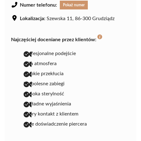
Numer telefonu:
Pokaż numer
Lokalizacja:
Szewska 11, 86-300 Grudziądz
Najczęściej doceniane przez klientów:
profesjonalne podejście
miła atmosfera
szybkie przekłucia
bezbolesne zabiegi
wysoka sterylność
dokładne wyjaśnienia
dobry kontakt z klientem
duże doświadczenie piercera