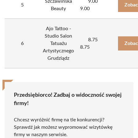
Szczawińska
9.00
5
Zobac
Beauty
9.00
Ajo Tattoo -
Studio Salon
8.75
6
Tatuażu
Zobac
8.75
Artystycznego
Grudziądz
Przedsiębiorco! Zadbaj o widoczność swojej
firmy!
Chcesz wyróżnić firmę na tle konkurencji?
Sprawdź jak możesz wypromować wizytówkę
firmy w naszym serwisie.