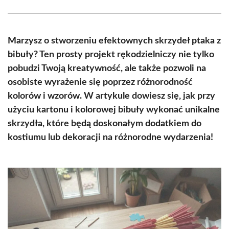
Facebook
X
Pinterest
WhatsApp
LinkedIn
Email
(Twitter)
Marzysz o stworzeniu efektownych skrzydeł ptaka z
bibuły? Ten prosty projekt rękodzielniczy nie tylko
pobudzi Twoją kreatywność, ale także pozwoli na
osobiste wyrażenie się poprzez różnorodność
kolorów i wzorów. W artykule dowiesz się, jak przy
użyciu kartonu i kolorowej bibuły wykonać unikalne
skrzydła, które będą doskonałym dodatkiem do
kostiumu lub dekoracji na różnorodne wydarzenia!