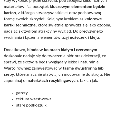
Aby wykonać piękne skrzydła, potrzebujesz kilku różnych
materiałów. Na początek
kluczowym elementem będzie
karton
, z którego stworzysz szkielet oraz podstawową
formę swoich skrzydeł. Kolejnym krokiem są
kolorowe
kartki techniczne
, które świetnie sprawdzą się jako ozdoba,
nadając skrzydłom atrakcyjny wygląd. Do precyzyjnego
wycinania i łączenia elementów użyj
nożyczek i kleju
.
Dodatkowo,
bibuła w kolorach białym i czerwonym
doskonale nadaje się do tworzenia piór oraz dekoracji, co
sprawi, że skrzydła będą wyglądały lekko i naturalnie.
Warto również zainwestować w
taśmę dwustronną lub
rzepy
, które znacznie ułatwią ich mocowanie do stroju. Nie
zapominaj o
materiałach recyklingowych
, takich jak:
gazety,
tektura warstwowa,
stare podkoszulki.