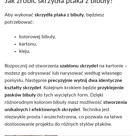
Jak zrobić skrzydła ptaka z bibuły?
Aby wykonać
skrzydła ptaka z bibuły
, będziesz
potrzebować:
kolorowej bibuły,
kartonu,
kleju.
Rozpocznij od stworzenia
szablonu skrzydeł
na kartonie –
możesz go odrysować lub narysować według własnego
pomysłu. Następnie
precyzyjnie wytnij dwa identyczne
kształty skrzydeł
. Kolejnym krokiem będzie
przyklejenie
pasków bibuły
do tych wyciętych form. Dzięki
różnorodnym kolorom bibuły masz możliwość
stworzenia
unikalnych i efektownych skrzydeł
. Technika jest
niezwykle prosta i wszechstronna, co pozwala na łatwe
dostosowanie projektu do różnych stylów ptaków.