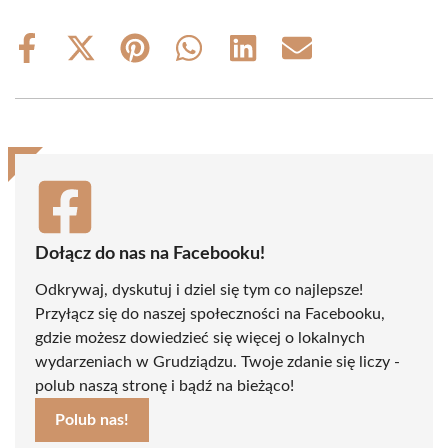
Share
Share
Share
Share
Share
Share
on
on
on
on
on
on
Facebook
X
Pinterest
WhatsApp
LinkedIn
Email
(Twitter)
Dołącz do nas na Facebooku!
Odkrywaj, dyskutuj i dziel się tym co najlepsze!
Przyłącz się do naszej społeczności na Facebooku,
gdzie możesz dowiedzieć się więcej o lokalnych
wydarzeniach w Grudziądzu. Twoje zdanie się liczy -
polub naszą stronę i bądź na bieżąco!
Polub nas!