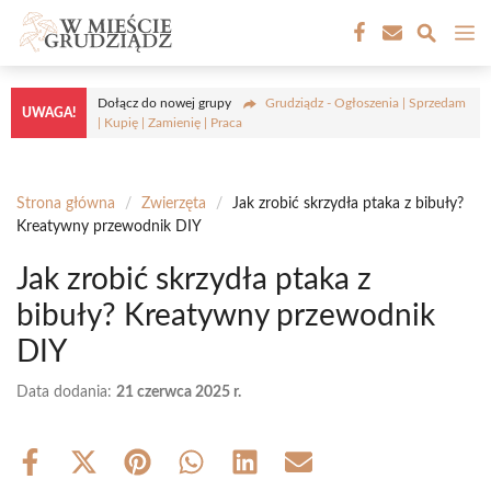
Przejdź
M
do
treści
Dołącz do nowej grupy
Grudziądz - Ogłoszenia | Sprzedam
UWAGA!
| Kupię | Zamienię | Praca
Strona główna
/
Zwierzęta
/
Jak zrobić skrzydła ptaka z bibuły?
Kreatywny przewodnik DIY
Jak zrobić skrzydła ptaka z
bibuły? Kreatywny przewodnik
DIY
Data dodania:
21 czerwca 2025 r.
Share
Share
Share
Share
Share
Share
on
on
on
on
on
on