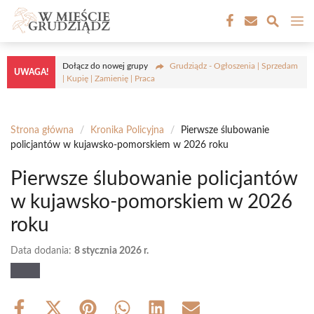
Przejdź
M
do
treści
Dołącz do nowej grupy
Grudziądz - Ogłoszenia | Sprzedam
UWAGA!
| Kupię | Zamienię | Praca
Strona główna
/
Kronika Policyjna
/
Pierwsze ślubowanie
policjantów w kujawsko-pomorskiem w 2026 roku
Pierwsze ślubowanie policjantów
w kujawsko-pomorskiem w 2026
roku
Data dodania:
8 stycznia 2026 r.
Share
Share
Share
Share
Share
Share