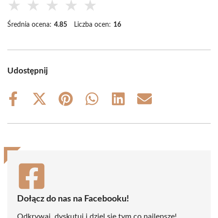
★
★
★
★
★
Średnia ocena:
4.85
Liczba ocen:
16
Udostępnij
Share
Share
Share
Share
Share
Share
on
on
on
on
on
on
Facebook
X
Pinterest
WhatsApp
LinkedIn
Email
(Twitter)
Dołącz do nas na Facebooku!
Odkrywaj, dyskutuj i dziel się tym co najlepsze!