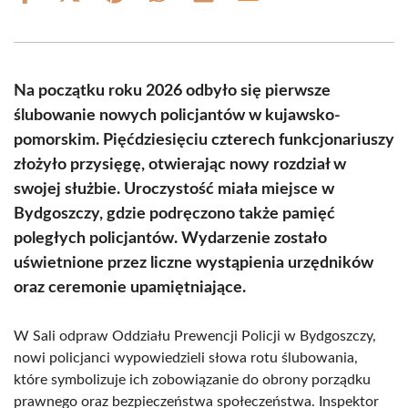
on
on
on
on
on
on
Facebook
X
Pinterest
WhatsApp
LinkedIn
Email
(Twitter)
Na początku roku 2026 odbyło się pierwsze
ślubowanie nowych policjantów w kujawsko-
pomorskim. Pięćdziesięciu czterech funkcjonariuszy
złożyło przysięgę, otwierając nowy rozdział w
swojej służbie. Uroczystość miała miejsce w
Bydgoszczy, gdzie podręczono także pamięć
poległych policjantów. Wydarzenie zostało
uświetnione przez liczne wystąpienia urzędników
oraz ceremonie upamiętniające.
W Sali odpraw Oddziału Prewencji Policji w Bydgoszczy,
nowi policjanci wypowiedzieli słowa rotu ślubowania,
które symbolizuje ich zobowiązanie do obrony porządku
prawnego oraz bezpieczeństwa społeczeństwa. Inspektor