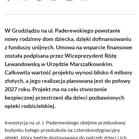
on
on
on
on
on
on
Facebook
X
Pinterest
WhatsApp
LinkedIn
Email
(Twitter)
W Grudziądzu na ul. Paderewskiego powstanie
nowy rodzinny dom dziecka, dzięki dofinansowaniu
z funduszy unijnych. Umowa na wsparcie finansowe
została podpisana przez Wiceprezydent Różę
Lewandowską w Urzędzie Marszałkowskim.
Całkowita wartość projektu wynosi blisko 4 miliony
złotych, a jego realizacja planowana jest do połowy
2027 roku. Projekt ma na celu stworzenie
bezpiecznej przestrzeni dla dzieci pozbawionych
opieki rodzicielskiej.
Inwestycja na ul. I. Paderewskiego obejmie przebudowę
budynku byłego przedszkola na czterokondygnacyjny
obiekt, który będzie dostosowany do potrzeb dzieci i ich