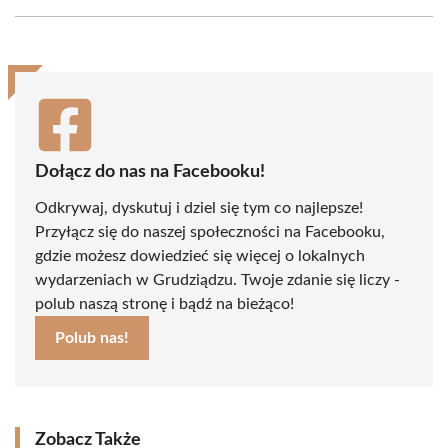
Facebook
X
Pinterest
WhatsApp
LinkedIn
Email
(Twitter)
Dołącz do nas na Facebooku!
Odkrywaj, dyskutuj i dziel się tym co najlepsze!
Przyłącz się do naszej społeczności na Facebooku,
gdzie możesz dowiedzieć się więcej o lokalnych
wydarzeniach w Grudziądzu. Twoje zdanie się liczy -
polub naszą stronę i bądź na bieżąco!
Polub nas!
Zobacz Także