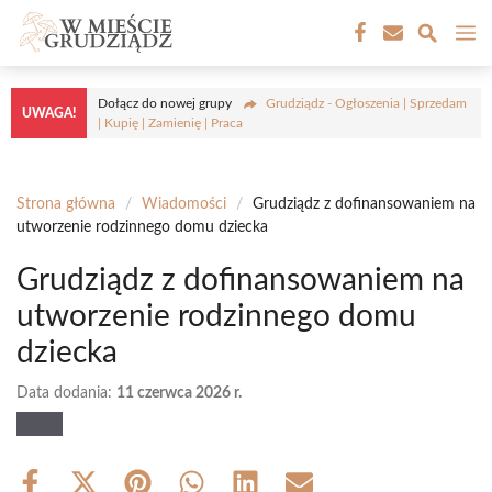
Przejdź
M
do
treści
Dołącz do nowej grupy
Grudziądz - Ogłoszenia | Sprzedam
UWAGA!
| Kupię | Zamienię | Praca
Strona główna
/
Wiadomości
/
Grudziądz z dofinansowaniem na
utworzenie rodzinnego domu dziecka
Grudziądz z dofinansowaniem na
utworzenie rodzinnego domu
dziecka
Data dodania:
11 czerwca 2026 r.
Share
Share
Share
Share
Share
Share