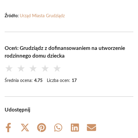
Źródło:
Urząd Miasta Grudziądz
Oceń: Grudziądz z dofinansowaniem na utworzenie
rodzinnego domu dziecka
★
★
★
★
★
Średnia ocena:
4.75
Liczba ocen:
17
Udostępnij
Share
Share
Share
Share
Share
Share
on
on
on
on
on
on