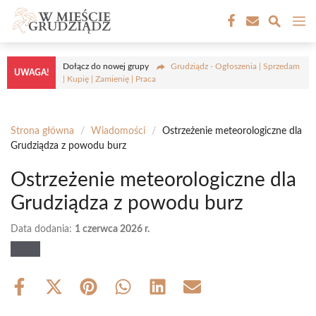
Przejdź
M
do
treści
Dołącz do nowej grupy
Grudziądz - Ogłoszenia | Sprzedam
UWAGA!
| Kupię | Zamienię | Praca
Strona główna
/
Wiadomości
/
Ostrzeżenie meteorologiczne dla
Grudziądza z powodu burz
Ostrzeżenie meteorologiczne dla
Grudziądza z powodu burz
Data dodania:
1 czerwca 2026 r.
Share
Share
Share
Share
Share
Share
on
on
on
on
on
on
Facebook
X
Pinterest
WhatsApp
LinkedIn
Email