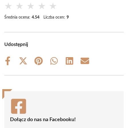
★
★
★
★
★
Średnia ocena:
4.54
Liczba ocen:
9
Udostępnij
Share
Share
Share
Share
Share
Share
on
on
on
on
on
on
Facebook
X
Pinterest
WhatsApp
LinkedIn
Email
(Twitter)
Dołącz do nas na Facebooku!