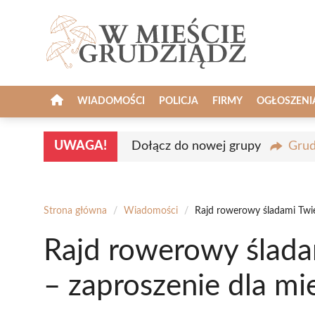
Przejdź
do
treści
WIADOMOŚCI
POLICJA
FIRMY
OGŁOSZENI
UWAGA!
Dołącz do nowej grupy
Grud
Strona główna
/
Wiadomości
/
Rajd rowerowy śladami Twi
Rajd rowerowy ślada
– zaproszenie dla m