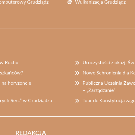
Komputerowy Grudziądz
Wulkanizacja Grudziądz
a w Ruchu
Uroczystości z okazji Ś
ieszkańców?
Nowe Schronienia dla K
a na horyzoncie
Publiczna Uczelnia Zaw
– „Zarządzanie”
obrych Serc” w Grudziądzu
Tour de Konstytucja zag
REDAKCJA