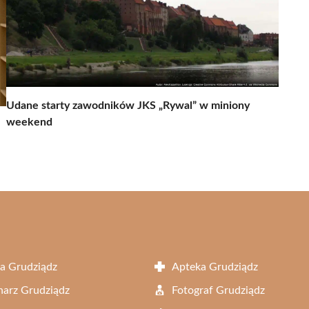
Udane starty zawodników JKS „Rywal” w miniony
weekend
a Grudziądz
Apteka Grudziądz
arz Grudziądz
Fotograf Grudziądz