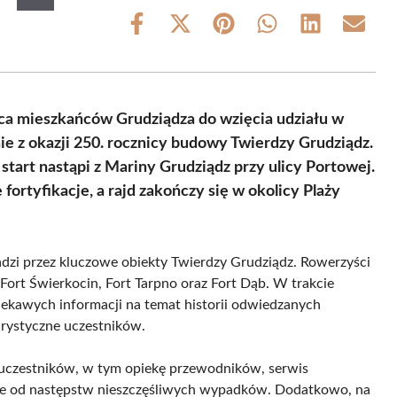
Share
Share
Share
Share
Share
Share
on
on
on
on
on
on
Facebook
X
Pinterest
WhatsApp
LinkedIn
Email
(Twitter)
ca mieszkańców Grudziądza do wzięcia udziału w
e z okazji 250. rocznicy budowy Twierdzy Grudziądz.
start nastąpi z Mariny Grudziądz przy ulicy Portowej.
fortyfikacje, a rajd zakończy się w okolicy Plaży
adzi przez kluczowe obiekty Twierdzy Grudziądz. Rowerzyści
 Fort Świerkocin, Fort Tarpno oraz Fort Dąb. W trakcie
ekawych informacji na temat historii odwiedzanych
urystyczne uczestników.
a uczestników, w tym opiekę przewodników, serwis
ie od następstw nieszczęśliwych wypadków. Dodatkowo, na