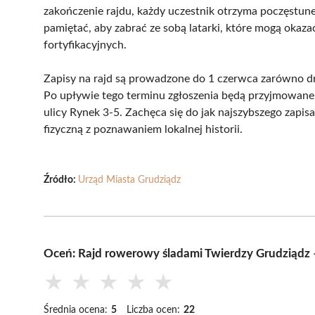
zakończenie rajdu, każdy uczestnik otrzyma poczęstun
pamiętać, aby zabrać ze sobą latarki, które mogą okaz
fortyfikacyjnych.
Zapisy na rajd są prowadzone do 1 czerwca zarówno dro
Po upływie tego terminu zgłoszenia będą przyjmowane t
ulicy Rynek 3-5. Zachęca się do jak najszybszego zapis
fizyczną z poznawaniem lokalnej historii.
Źródło:
Urząd Miasta Grudziądz
Oceń: Rajd rowerowy śladami Twierdzy Grudziądz 
★
★
★
★
★
Średnia ocena:
5
Liczba ocen:
22