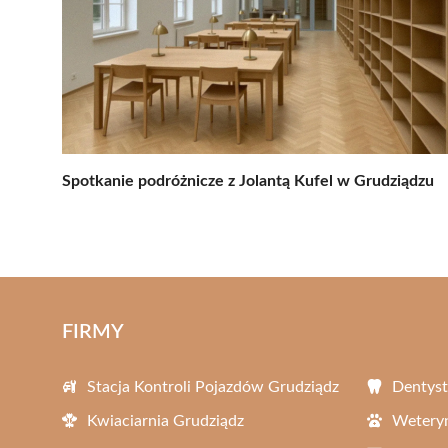
Spotkanie podróżnicze z Jolantą Kufel w Grudziądzu
FIRMY
Stacja Kontroli Pojazdów Grudziądz
Dentyst
Kwiaciarnia Grudziądz
Weteryn