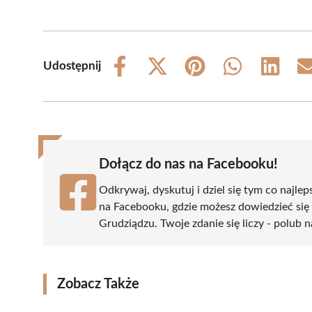
Udostępnij
Share
Share
Share
Share
Share
on
on
on
on
on
Facebook
X
Pinterest
WhatsApp
LinkedIn
(Twitter)
Dołącz do nas na Facebooku!
Odkrywaj, dyskutuj i dziel się tym co najlep
na Facebooku, gdzie możesz dowiedzieć się
Grudziądzu. Twoje zdanie się liczy - polub n
Zobacz Także