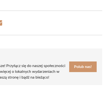
Share
on
Email
sze! Przyłącz się do naszej społeczności
Polub nas!
 więcej o lokalnych wydarzeniach w
aszą stronę i bądź na bieżąco!