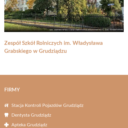
Zespół Szkół Rolniczych im. Władysława
Grabskiego w Grudziądzu
FIRMY
Stacja Kontroli Pojazdów Grudziądz
Dentysta Grudziądz
Apteka Grudziądz