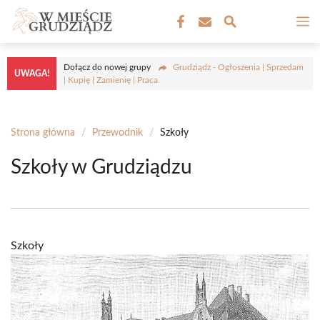
Przejdź
M
do
treści
Dołącz do nowej grupy
Grudziądz - Ogłoszenia | Sprzedam
UWAGA!
| Kupię | Zamienię | Praca
Strona główna
/
Przewodnik
/
Szkoły
Szkoły w Grudziądzu
Szkoły