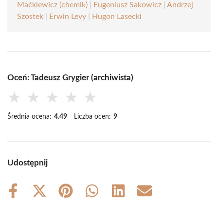
Maćkiewicz (chemik)
|
Eugeniusz Sakowicz
|
Andrzej
Szostek
|
Erwin Levy
|
Hugon Lasecki
Oceń: Tadeusz Grygier (archiwista)
★
★
★
★
★
Średnia ocena:
4.49
Liczba ocen:
9
Udostępnij
Share
Share
Share
Share
Share
Share
on
on
on
on
on
on
Facebook
X
Pinterest
WhatsApp
LinkedIn
Email
(Twitter)