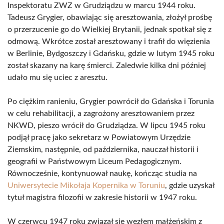
Inspektoratu ZWZ w Grudziądzu w marcu 1944 roku.
Tadeusz Grygier, obawiając się aresztowania, złożył prośbę
o przerzucenie go do Wielkiej Brytanii, jednak spotkał się z
odmową. Wkrótce został aresztowany i trafił do więzienia
w Berlinie, Bydgoszczy i Gdańsku, gdzie w lutym 1945 roku
został skazany na karę śmierci. Zaledwie kilka dni później
udało mu się uciec z aresztu.
Po ciężkim ranieniu, Grygier powrócił do Gdańska i Torunia
w celu rehabilitacji, a zagrożony aresztowaniem przez
NKWD, pieszo wrócił do Grudziądza. W lipcu 1945 roku
podjął pracę jako sekretarz w Powiatowym Urzędzie
Ziemskim, następnie, od października, nauczał historii i
geografii w Państwowym Liceum Pedagogicznym.
Równocześnie, kontynuował naukę, kończąc studia na
Uniwersytecie Mikołaja Kopernika w Toruniu
, gdzie uzyskał
tytuł magistra filozofii w zakresie historii w 1947 roku.
W czerwcu 1947 roku związał się węzłem małżeńskim z