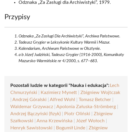
Odznaka „Za Zasługi dla Archiwistyki”, 1979.
Przypisy
Odznaka „Za Zasługi Dla Archiwistyki”, Archiwa Państwowe.
Tadeusz Grygier w Leksykonie Kultury Warmii i Mazur.
Kalendarium, Archiwum Państwowe w Olsztynie.
a b Józef Judziński, Tadeusz Grygier (1916-2000), Komunikaty
Mazursko-Warmińskie nr 4/2000, s. 677–683.
Pozostali ludzie w kategorii "Nauka i edukacja":
Lech
Chmurzyński
|
Kazimierz Mynett
|
Zbigniew Wojtczak
|
Andrzej Góralski
|
Alfred Wohl
|
Tomasz Betcher
|
Waldemar Grzywacz
|
Apolonia Załuska-Strömberg
|
Andrzej Bączyński (fizyk)
|
Piotr Oliński
|
Zbigniew
Szałkowski
|
Anna Krzewińska
|
Józef Wołoch
|
Henryk Sawistowski
|
Bogumił Linde
|
Zbigniew