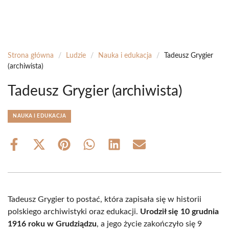
Strona główna
/
Ludzie
/
Nauka i edukacja
/
Tadeusz Grygier
(archiwista)
Tadeusz Grygier (archiwista)
NAUKA I EDUKACJA
Share
Share
Share
Share
Share
Share
on
on
on
on
on
on
Facebook
X
Pinterest
WhatsApp
LinkedIn
Email
(Twitter)
Tadeusz Grygier to postać, która zapisała się w historii
polskiego archiwistyki oraz edukacji.
Urodził się 10 grudnia
1916 roku w Grudziądzu
, a jego życie zakończyło się 9