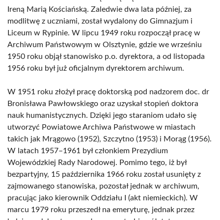
Ireną Marią Kościańską. Zaledwie dwa lata później, za
modlitwę z uczniami, został wydalony do Gimnazjum i
Liceum w Rypinie. W lipcu 1949 roku rozpoczął pracę w
Archiwum Państwowym w Olsztynie, gdzie we wrześniu
1950 roku objął stanowisko p.o. dyrektora, a od listopada
1956 roku był już oficjalnym dyrektorem archiwum.
W 1951 roku złożył pracę doktorską pod nadzorem doc. dr
Bronisława Pawłowskiego oraz uzyskał stopień doktora
nauk humanistycznych. Dzięki jego staraniom udało się
utworzyć Powiatowe Archiwa Państwowe w miastach
takich jak Mrągowo (1952), Szczytno (1953) i Morąg (1956).
W latach 1957–1961 był członkiem Prezydium
Wojewódzkiej Rady Narodowej. Pomimo tego, iż był
bezpartyjny, 15 października 1966 roku został usunięty z
zajmowanego stanowiska, pozostał jednak w archiwum,
pracując jako kierownik Oddziału I (akt niemieckich). W
marcu 1979 roku przeszedł na emeryturę, jednak przez