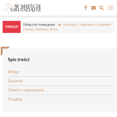
Przejdź
M
do
treści
Dołącz do nowej grupy
Grudziądz - Ogłoszenia | Sprzedam
UWAGA!
| Kupię | Zamienię | Praca
Spis treści
Wstęp
Życiorys
Ordery i odznaczenia
Przypisy