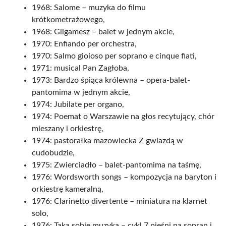
1968: Salome – muzyka do filmu
krótkometrażowego,
1968: Gilgamesz – balet w jednym akcie,
1970: Enfiando per orchestra,
1970: Salmo gioioso per soprano e cinque fiati,
1971: musical Pan Zagłoba,
1973: Bardzo śpiąca królewna – opera-balet-
pantomima w jednym akcie,
1974: Jubilate per organo,
1974: Poemat o Warszawie na głos recytujący, chór
mieszany i orkiestrę,
1974: pastorałka mazowiecka Z gwiazdą w
cudobudzie,
1975: Zwierciadło – balet-pantomima na taśmę,
1976: Wordsworth songs – kompozycja na baryton i
orkiestrę kameralną,
1976: Clarinetto divertente – miniatura na klarnet
solo,
1976: Taka sobie muzyka – cykl 7 pieśni na sopran i