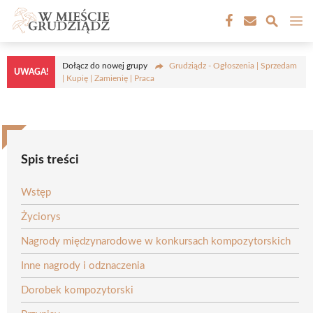
Przejdź
M
do
treści
Dołącz do nowej grupy
Grudziądz - Ogłoszenia | Sprzedam
UWAGA!
| Kupię | Zamienię | Praca
Spis treści
Wstęp
Życiorys
Nagrody międzynarodowe w konkursach kompozytorskich
Inne nagrody i odznaczenia
Dorobek kompozytorski