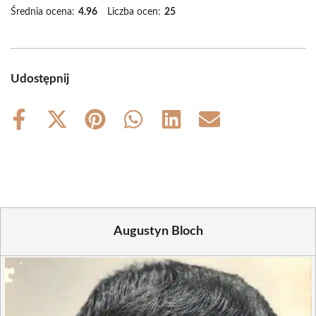
Średnia ocena:
4.96
Liczba ocen:
25
Udostępnij
Share
Share
Share
Share
Share
Share
on
on
on
on
on
on
Facebook
X
Pinterest
WhatsApp
LinkedIn
Email
(Twitter)
Augustyn Bloch