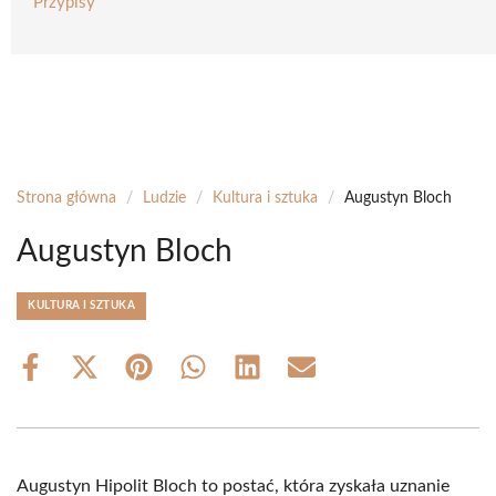
Przypisy
Strona główna
/
Ludzie
/
Kultura i sztuka
/
Augustyn Bloch
Augustyn Bloch
KULTURA I SZTUKA
Share
Share
Share
Share
Share
Share
on
on
on
on
on
on
Facebook
X
Pinterest
WhatsApp
LinkedIn
Email
(Twitter)
Augustyn Hipolit Bloch to postać, która zyskała uznanie