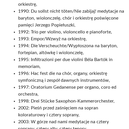
orkiestrę,
1990: Du sollst nicht töten/Nie zabijaj! medytacje na
baryton, wiolonczelę, chór i orkiestrę poświęcone
pamięci Jerzego Popiełuszki,
1992: Trio per violino, violoncello e pianoforte,
1993: Empor/Wzwyż na orkiestrę,
1994: Die Verscheuchte/Wypłoszona na baryton,
fortepian, altówkę i wiolonczelę,
1995: Infiltrazioni per due violini Béla Bartók in
memoriam,
1996: Hac fest die na chór, organy, orkiestrę
symfoniczną i zespół dawnych instrumentów,
1997: Oratorium Gedanense per organo, coro ed
orchestra,
1998: Drei Stücke Saxophon-Kammerorchester,
2002: Pieśń przed zaśnięciem na sopran
koloraturowy i cztery soprany,
2003: W górze nad nami medytacje na cztery
soprany, cztery alty, cztery tenory.