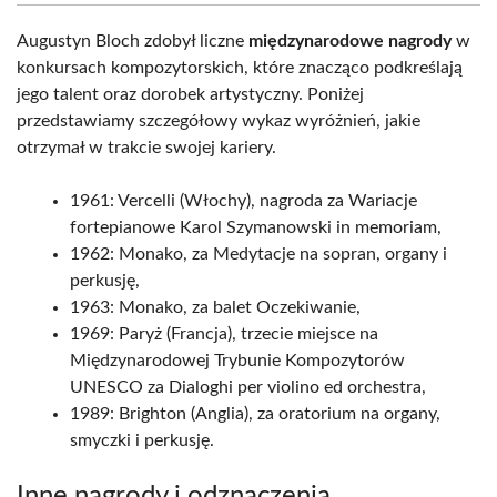
Augustyn Bloch zdobył liczne
międzynarodowe nagrody
w
konkursach kompozytorskich, które znacząco podkreślają
jego talent oraz dorobek artystyczny. Poniżej
przedstawiamy szczegółowy wykaz wyróżnień, jakie
otrzymał w trakcie swojej kariery.
1961: Vercelli (Włochy), nagroda za Wariacje
fortepianowe Karol Szymanowski in memoriam,
1962: Monako, za Medytacje na sopran, organy i
perkusję,
1963: Monako, za balet Oczekiwanie,
1969: Paryż (Francja), trzecie miejsce na
Międzynarodowej Trybunie Kompozytorów
UNESCO za Dialoghi per violino ed orchestra,
1989: Brighton (Anglia), za oratorium na organy,
smyczki i perkusję.
Inne nagrody i odznaczenia